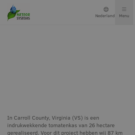
Nederlands
Menu
Teeltsystemen
Oplossingen per gewas
Neem contact op
Teeltgoten voor tomatenkas
van 26 hectare
Over ons
Ons team
In Carroll County, Virginia (VS) is een
indrukwekkende tomatenkas van 26 hectare
Projecten & updates
gerealiseerd. Voor dit project hebben wij 87 km