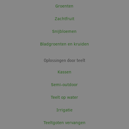
Groenten
S
Zachtfruit
v
Snijbloemen
S
Bladgroenten en kruiden
c
PHPSESSID
Sessie
PHP.net
www.meteorsystems.nl
a
Oplossingen door teelt
b
t
Kassen
i
Google Privacy Policy
d
Semi-outdoor
w
g
Teelt op water
H
Irrigatie
w
Teeltgoten vervangen
w
k