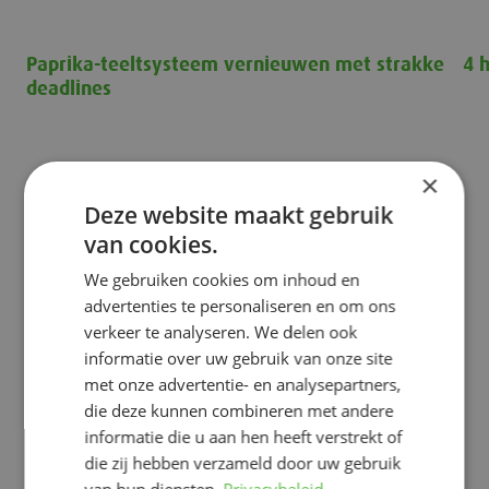
Paprika-teeltsysteem vernieuwen met strakke
4 
deadlines
4 h
Paprika-teeltsysteem vernieuwen met strakke deadlines
×
Laten we jouw project starten!
Deze website maakt gebruik
van cookies.
Neem contact met ons op en laten we samen
groeien.
We gebruiken cookies om inhoud en
advertenties te personaliseren en om ons
Bel ons op
+31 76 504 28 42
verkeer te analyseren. We delen ook
informatie over uw gebruik van onze site
Stuur ons
een e-mail
met onze advertentie- en analysepartners,
die deze kunnen combineren met andere
Neem contact op
informatie die u aan hen heeft verstrekt of
die zij hebben verzameld door uw gebruik
van hun diensten.
Privacybeleid