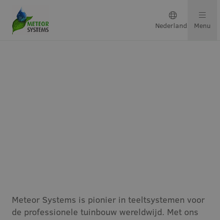
Nederlands
Menu
Teeltsystemen
Oplossingen per gewas
Neem contact op
Vacatures bij Meteor
Systems
Over ons
Ons team
Meteor Systems is pionier in teeltsystemen voor
de professionele tuinbouw wereldwijd. Met ons
Projecten & updates