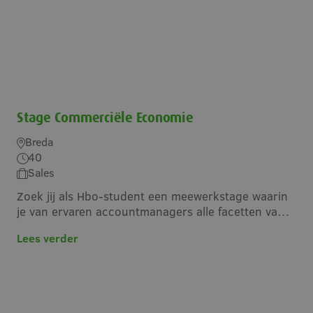
Stage Commerciële Economie
Breda
40
Sales
Zoek jij als Hbo-student een meewerkstage waarin
je van ervaren accountmanagers alle facetten van
het salesvak kunt leren? Lees dan verder!
Lees verder
Stage Commerciële Economie