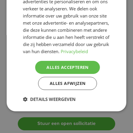
Internationale ervaring
: werk samen met
advertenties te personaliseren en om ons
collega's en klanten wereldwijd en doe
verkeer te analyseren. We delen ook
waardevolle internationale ervaring op
informatie over uw gebruik van onze site
met onze advertentie- en analysepartners,
die deze kunnen combineren met andere
informatie die u aan hen heeft verstrekt of
Wil je bij Meteor Systems werken,
die zij hebben verzameld door uw gebruik
maar kun je de perfecte vacature
van hun diensten.
Privacybeleid
niet vinden?
ALLES ACCEPTEREN
Wij zijn altijd op zoek naar enthousiaste,
gemotiveerde mensen die zich bij de
ALLES AFWIJZEN
Meteor Systems-familie willen voegen. Zie
je geen geschikte functie? Dien je open
sollicitatie in en we gaan kijken naar de
DETAILS WEERGEVEN
mogelijkheden!
Stuur een open sollicitatie
Strikt noodzakelijk
Prestatie
Targeting
Functioneel