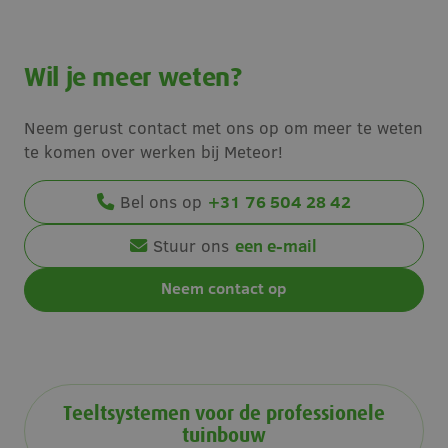
Strikt noodzakelijke cookies maken de
kernfunctionaliteiten van de website mogelijk, zoals
gebruikersaanmelding en accountbeheer. De
Wil je meer weten?
website kan niet goed worden gebruikt zonder de
strikt noodzakelijke cookies.
Neem gerust contact met ons op om meer te weten
Naam
Aanbieder
/
Domein
Vervaldatum
te komen over werken bij Meteor!
CookieScriptConsent
4 weken 2
CookieScript
dagen
w
www.meteorsystems.nl
Bel ons op
+31 76 504 28 42
S
v
Stuur ons
een e-mail
Neem contact op
S
c
PHPSESSID
Sessie
PHP.net
www.meteorsystems.nl
a
b
t
Teeltsystemen voor de professionele
i
tuinbouw