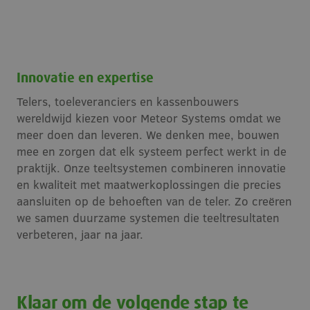
CookieScriptConsent
4 weken 2
CookieScript
dagen
w
www.meteorsystems.nl
S
v
Innovatie en expertise
Telers, toeleveranciers en kassenbouwers
S
wereldwijd kiezen voor Meteor Systems omdat we
c
meer doen dan leveren. We denken mee, bouwen
PHPSESSID
Sessie
PHP.net
mee en zorgen dat elk systeem perfect werkt in de
www.meteorsystems.nl
a
praktijk. Onze teeltsystemen combineren innovatie
b
t
en kwaliteit met maatwerkoplossingen die precies
i
aansluiten op de behoeften van de teler. Zo creëren
Google Privacy Policy
d
we samen duurzame systemen die teeltresultaten
w
verbeteren, jaar na jaar.
g
H
w
Klaar om de volgende stap te