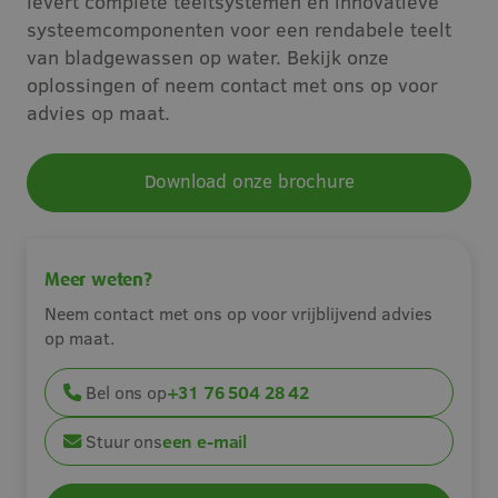
levert complete teeltsystemen en innovatieve
systeemcomponenten voor een rendabele teelt
Vacatures
van bladgewassen op water. Bekijk onze
oplossingen of neem contact met ons op voor
Contact
advies op maat.
Download onze brochure
Meer weten?
Neem contact met ons op voor vrijblijvend advies
op maat.
Bel ons op
+31 76 504 28 42
Stuur ons
een e-mail