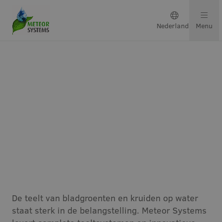
Nederlands
Menu
Teeltsystemen
Oplossingen per gewas
Neem contact op
Bladgroenten en
kruiden
Over ons
Ons team
De teelt van bladgroenten en kruiden op water
staat sterk in de belangstelling. Meteor Systems
Projecten & updates