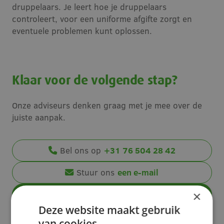
druppelaars. Je leert hoe je druppelaars
controleert, voor een uniforme afgifte zorgt en
eventuele problemen kunt oplossen.
Klaar voor de volgende stap?
Onze adviseurs denken graag met je mee over de
juiste aanpak.
Bel ons op
+31 76 504 28 42
Stuur ons
een e-mail
Neem contact op
×
Deze website maakt gebruik
van cookies.