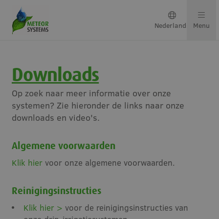
Nederlands
Menu
Downloads
Teeltsystemen
Op zoek naar meer informatie over onze
Oplossingen per gewas
systemen? Zie hieronder de links naar onze
downloads en video's.
Neem contact op
Algemene voorwaarden
Over ons
Klik hier
voor onze algemene voorwaarden.
Ons team
Reinigingsinstructies
Klik hier >
voor de reinigingsinstructies van
Projecten & updates