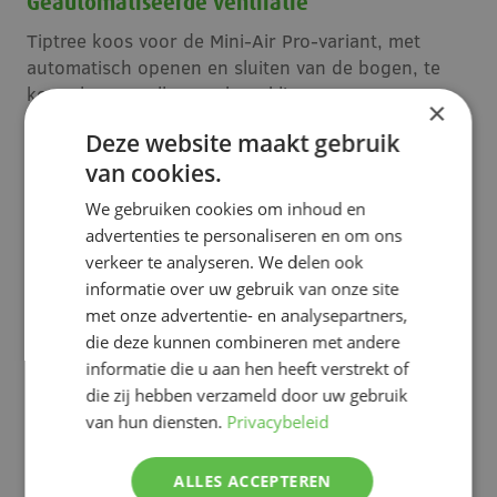
Geautomatiseerde ventilatie
Tiptree koos voor de Mini-Air Pro-variant, met
automatisch openen en sluiten van de bogen, te
koppelen aan alle gangbare klimaatcomputers.
×
"Arbeid is een grote uitdaging en dat wordt alleen
Deze website maakt gebruik
maar groter", zegt Andrey. "De geautomatiseerde
van cookies.
ventilatie bespaart handwerk. En de precieze,
consistente afmetingen van de Mini-Air maken
We gebruiken cookies om inhoud en
autonome robots mogelijk voor maaien, spuiten en
advertenties te personaliseren en om ons
UV-behandeling."
verkeer te analyseren. We delen ook
informatie over uw gebruik van onze site
Rolvormen onder extreme omstandigheden
met onze advertentie- en analysepartners,
Terugkijkend op het project: "Meteor Systems heeft
die deze kunnen combineren met andere
uitstekend werk geleverd. Van de ontwerpfase met
informatie die u aan hen heeft verstrekt of
Erik van Nieuwenhuijzen tot de begeleiding op
die zij hebben verzameld door uw gebruik
locatie door Mark Vermeulen, alles verliep soepel.
van hun diensten.
Privacybeleid
Zelfs met de extreme regenval in januari bleef het
team doorgaan en lukte het de goten ter plaatse te
ALLES ACCEPTEREN
rolvormen. De planten stonden al gereed om uit te