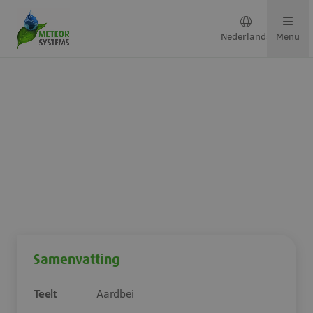
Nederlands
Menu
Teeltsystemen
Oplossingen per gewas
Neem contact op
4 hectare Mini-Air Pro voor
Tiptree in Engeland
Over ons
Samenvatting
Ons team
Teelt
Aardbei
Projecten & updates