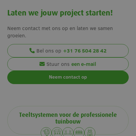
D
Laten we jouw project starten!
g
o
Neem contact met ons op en laten we samen
v
groeien.
li_gc
5 maanden 4
W
LinkedIn Corporation
weken
.linkedin.com
v
Bel ons op
+31 76 504 28 42
s
g
c
Stuur ons
een e-mail
e
Neem contact op
Aanbieder
/
Naam
Vervaldatum
Omschri
Domein
Teeltsystemen voor de professionele
_ga
1 jaar 1
Deze coo
Google LLC
Aanbieder
/
Naam
Vervaldatum
Omschrijving
maand
gekoppe
.meteorsystems.nl
tuinbouw
Domein
Google U
Analytic
_gcl_au
2 maanden 4
Deze cookie
Google LLC
belangri
weken
wordt ingesteld
.meteorsystems.nl