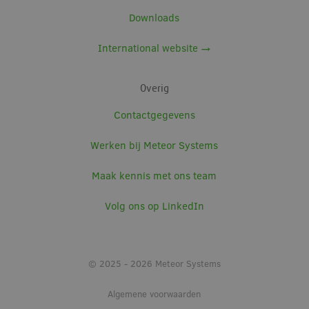
domeinen,
Downloads
waardoor
gebruikers
kunnen worden
International website →
gevolgd.
ANONCHK
9 minuten 58
Deze cookie
Microsoft
seconden
verzamelt
Corporation
informatie over
Overig
.c.clarity.ms
hoe de
eindgebruiker
Contactgegevens
de website
gebruikt en ove
eventuele
Werken bij Meteor Systems
advertenties die
de
eindgebruiker
mogelijk heeft
Maak kennis met ons team
gezien voordat
hij de genoemd
website bezocht
Volg ons op LinkedIn
bcookie
1 jaar
Dit is een
Microsoft
Microsoft MSN
Corporation
1st party cookie
.linkedin.com
voor het delen
van de inhoud
© 2025 - 2026 Meteor Systems
van de website
via social media
Algemene voorwaarden
MR
1 week
Dit is een
Microsoft