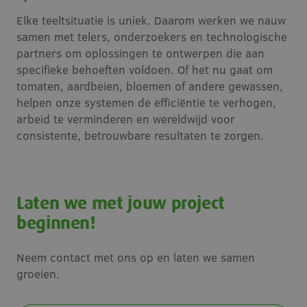
c
Elke teeltsituatie is uniek. Daarom werken we nauw
PHPSESSID
Sessie
PHP.net
samen met telers, onderzoekers en technologische
www.meteorsystems.nl
a
partners om oplossingen te ontwerpen die aan
b
t
specifieke behoeften voldoen. Of het nu gaat om
i
tomaten, aardbeien, bloemen of andere gewassen,
Google Privacy Policy
d
helpen onze systemen de efficiëntie te verhogen,
w
arbeid te verminderen en wereldwijd voor
g
consistente, betrouwbare resultaten te zorgen.
H
w
Laten we met jouw project
w
k
v
beginnen!
v
Neem contact met ons op en laten we samen
s
groeien.
g
p
__cf_bm
29 minuten
Cloudflare Inc.