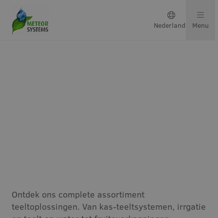
Nederlands
Menu
Teeltsystemen
Oplossingen per gewas
Neem contact op
Onze oplossingen voor
optimale groei
Over ons
Ons team
Ontdek ons complete assortiment
teeltoplossingen. Van kas-teeltsystemen, irrgatie
Projecten & updates