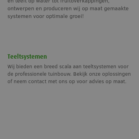
en teelt op water tot fruitoverkappingen,
ontwerpen en produceren wij op maat gemaakte
Vacatures
systemen voor optimale groei!
Contact
Teeltsystemen
Wij bieden een breed scala aan teeltsystemen voor
de professionele tuinbouw. Bekijk onze oplossingen
of neem contact met ons op voor advies op maat.
Kassen