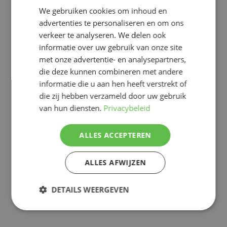
voedselproductie wereldwijd.
We gebruiken cookies om inhoud en
advertenties te personaliseren en om ons
Kies voor maximale bescherming en tot wel 10 jaar
verkeer te analyseren. We delen ook
garantie met de nieuwe MS-150. Neem contact op
informatie over uw gebruik van onze site
met een van onze teeltspecialisten; we bespreken
met onze advertentie- en analysepartners,
graag de mogelijkheden voor jouw bedrijf.
die deze kunnen combineren met andere
informatie die u aan hen heeft verstrekt of
Meer nieuws
die zij hebben verzameld door uw gebruik
van hun diensten.
Privacybeleid
ALLES ACCEPTEREN
ALLES AFWIJZEN
DETAILS WEERGEVEN