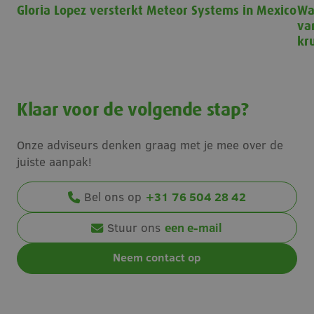
Strikt noodzakelijk
Prestatie
Targeting
Gloria Lopez versterkt Meteor Systems in Mexico
Wa
Gloria Lopez versterkt Meteor Systems in Mexico
va
Functioneel
kr
Strikt noodzakelijke cookies maken de
Waa
kernfunctionaliteiten van de website mogelijk, zoals
gebruikersaanmelding en accountbeheer. De
website kan niet goed worden gebruikt zonder de
strikt noodzakelijke cookies.
Klaar voor de volgende stap?
Naam
Aanbieder
/
Domein
Vervaldatum
CookieScriptConsent
4 weken 2
CookieScript
Onze adviseurs denken graag met je mee over de
dagen
w
www.meteorsystems.nl
juiste aanpak!
S
Bel ons op
+31 76 504 28 42
v
Stuur ons
een e-mail
S
c
Neem contact op
PHPSESSID
Sessie
PHP.net
www.meteorsystems.nl
a
b