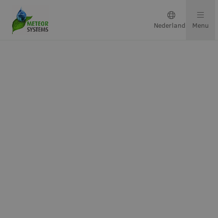
Nederlands
Menu
Teeltsystemen
Oplossingen per gewas
Neem contact op
Over ons
Ons team
Projecten & updates