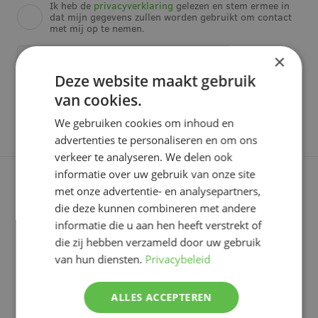
Ik heb de
privacyverklaring
gelezen en stem ermee in
dat mijn gegevens zullen worden gebruikt om contact
met mij op te nemen.
×
Deze website maakt gebruik
van cookies.
We gebruiken cookies om inhoud en
advertenties te personaliseren en om ons
verkeer te analyseren. We delen ook
informatie over uw gebruik van onze site
met onze advertentie- en analysepartners,
die deze kunnen combineren met andere
Blijf op de hoogte!
informatie die u aan hen heeft verstrekt of
Sign up for our newsletter and stay up to
die zij hebben verzameld door uw gebruik
date with our latest innovations and projects.
van hun diensten.
Privacybeleid
ALLES ACCEPTEREN