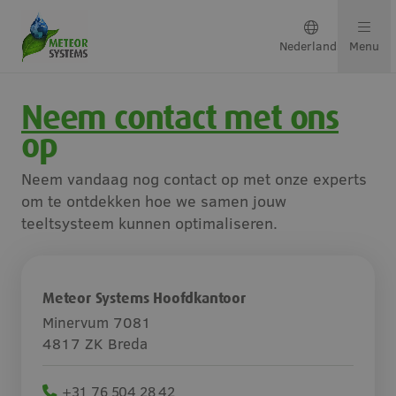
Nederlands
Menu
Neem contact met ons
Teeltsystemen
op
Oplossingen per gewas
Neem vandaag nog contact op met onze experts
om te ontdekken hoe we samen jouw
Neem contact op
teeltsysteem kunnen optimaliseren.
Over ons
Meteor Systems Hoofdkantoor
Minervum 7081
Ons team
4817 ZK Breda
Projecten & updates
+31 76 504 28 42